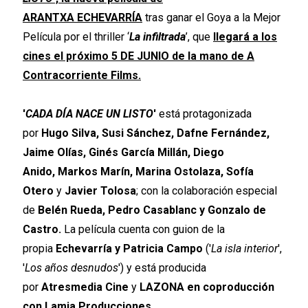
ARANTXA ECHEVARRÍA
tras ganar el Goya a la Mejor
Película por el thriller ‘
La infiltrada
’, que
llegará a los
cines el próximo 5 DE JUNIO de la mano de A
Contracorriente Films.
'
CADA DÍA NACE UN LISTO
'
está protagonizada
por
Hugo Silva, Susi Sánchez, Dafne Fernández,
Jaime Olías, Ginés García Millán,
Diego
Anido, Markos Marín, Marina Ostolaza, Sofía
Otero
y
Javier Tolosa
; con la colaboración especial
de
Belén Rueda, Pedro Casablanc y Gonzalo de
Castro.
La película cuenta con guion de la
propia
Echevarría y Patricia Campo
('
La isla interior
',
'
Los años desnudos
') y está producida
por
Atresmedia Cine
y
LAZONA en coproducción
con Lamia Producciones.