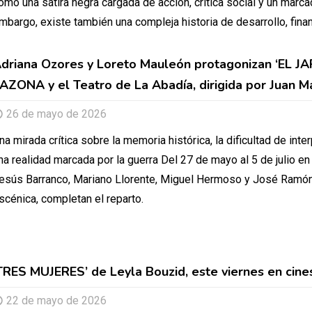
omo una sátira negra cargada de acción, crítica social y un marcad
mbargo, existe también una compleja historia de desarrollo, financ
driana Ozores y Loreto Mauleón protagonizan ‘EL 
AZONA y el Teatro de La Abadía, dirigida por Juan 
26 de mayo de 2026
na mirada crítica sobre la memoria histórica, la dificultad de inte
na realidad marcada por la guerra Del 27 de mayo al 5 de julio en
esús Barranco, Mariano Llorente, Miguel Hermoso y José Ramón I
scénica, completan el reparto.
TRES MUJERES’ de Leyla Bouzid, este viernes en cine
22 de mayo de 2026