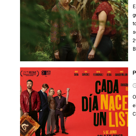
E
g
t
s
2
B
P
O
e
C