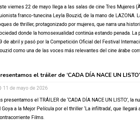
ste viernes 22 de mayo llega a las salas de cine Tres Mujeres (À
uionista franco-tunecina Leyla Bouzid, de la mano de LAZONA. La
oques de thriller, protagonizado por mujeres, que narra una histo
ociedad donde la homosexualidad continúa estando penada. La pe
9 de abril y pasó por la Competición Oficial del Festival Internac
ouzid como una de las voces más relevantes del cine árabe co
resentamos el tráiler de ‘CADA DÍA NACE UN LISTO’, 
11 de mayo de 2026
s presentamos el TRÁILER de ‘CADA DÍA NACE UN LISTO’, la n
l Goya a la Mejor Película por el thriller ‘La infiltrada’, que lleg
ontracorriente Films.