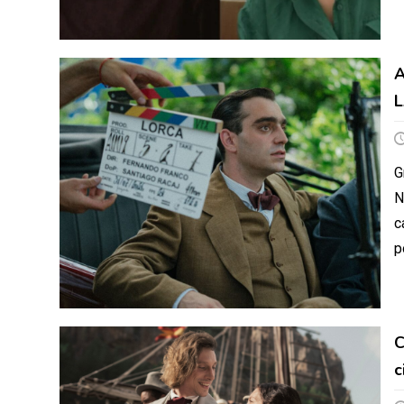
A
L
G
N
c
p
C
c