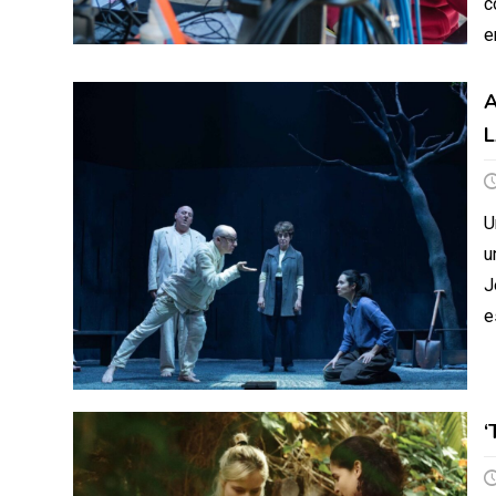
c
e
A
L
U
u
J
e
‘