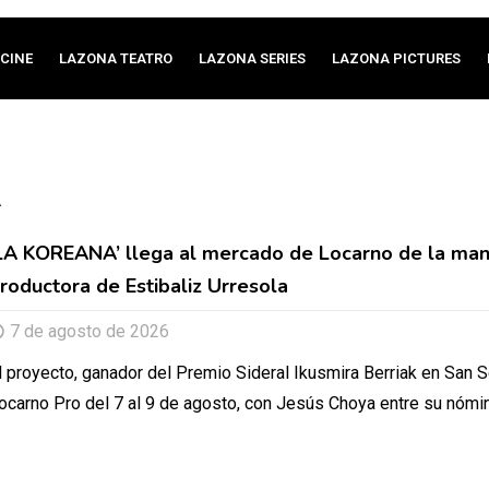
CINE
LAZONA TEATRO
LAZONA SERIES
LAZONA PICTURES
A
LA KOREANA’ llega al mercado de Locarno de la man
roductora de Estibaliz Urresola
7 de agosto de 2026
l proyecto, ganador del Premio Sideral Ikusmira Berriak en San 
ocarno Pro del 7 al 9 de agosto, con Jesús Choya entre su nómi