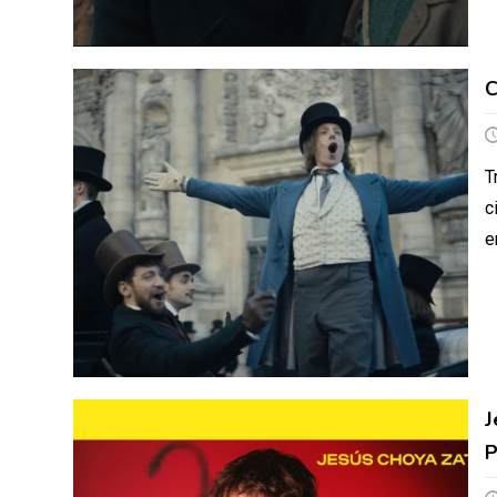
C
T
c
e
J
P