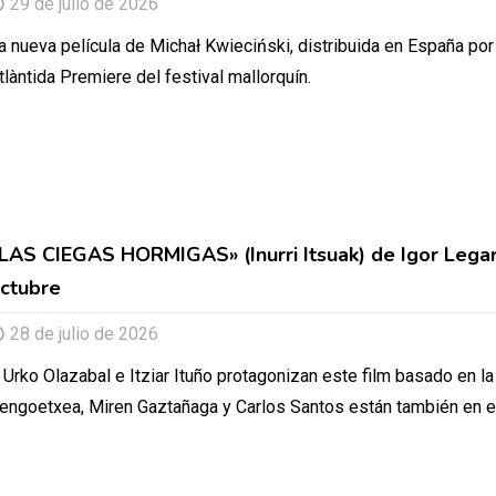
29 de julio de 2026
a nueva película de Michał Kwieciński, distribuida en España po
tlàntida Premiere del festival mallorquín.
LAS CIEGAS HORMIGAS» (Inurri Itsuak) de Igor Legarr
ctubre
28 de julio de 2026
 Urko Olazabal e Itziar Ituño protagonizan este film basado en 
engoetxea, Miren Gaztañaga y Carlos Santos están también en el