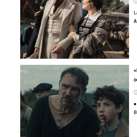
L
A
«
o
●
B