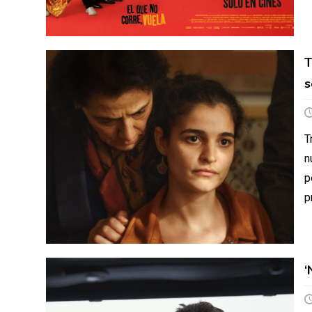
T
s
T
n
p
p
‘