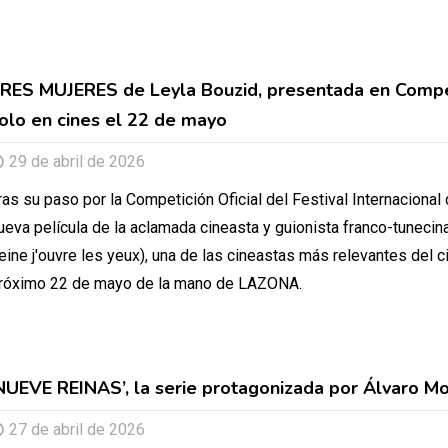
RES MUJERES de Leyla Bouzid, presentada en Competic
olo en cines el 22 de mayo
29 de abril de 2026
ras su paso por la Competición Oficial del Festival Internacional 
ueva película de la aclamada cineasta y guionista franco-tunecin
eine j'ouvre les yeux), una de las cineastas más relevantes del c
róximo 22 de mayo de la mano de LAZONA.
NUEVE REINAS’, la serie protagonizada por Álvaro Mort
27 de abril de 2026