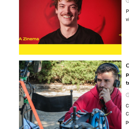
P
v
C
p
t
C
C
p