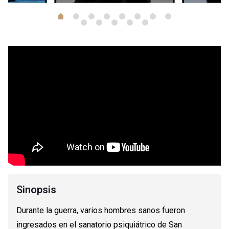
1
2
3
4
5
6
7
0
8
9
10
11
12
Sinopsis
Durante la guerra, varios hombres sanos fueron
ingresados en el sanatorio psiquiátrico de San