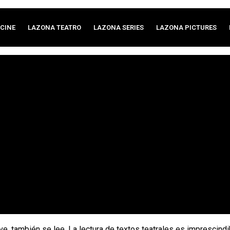
CINE
LAZONA TEATRO
LAZONA SERIES
LAZONA PICTURES
 ve, también se lee. La lectura de textos teatrales es imprescind