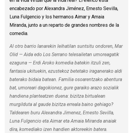
en la vida virtual que la vida real? El elenco está
encabezado por Alexandra Jiménez, Ernesto Sevilla,
Luna Fulgencio y los hermanos Aimar y Amaia
Miranda, junto a un reparto de grandes nombres de la
comedia.
Al otro barrio lanarekin leihatilan suntsitu ondoren, Mar
Olid — Aida edo Los Serrano telesailetan umoreagatik
ezaguna — Erdi Aroko komedia batekin itzuli zen,
fantasia ukituekin, ezustekoz betetako iraganerako aldi
baterako bidaia batean. Familia osoarentzako abentura
bat, umoreari dagokionez, gure garaiko arazo sozialik
handiena planteatzen duena: bizitza birtualean
murgilduta al gaude bizitza erreala baino gehiago?
Taldearen buru Alexandra Jimenez, Ernesto Sevilla,
Luna Fulgencio eta Aimar eta Amaia Miranda anaiak
dira, komediako izen handien aktoreekin batera.