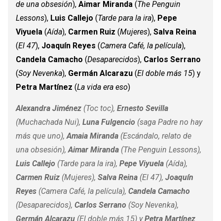
de una obsesión
)
,
Aimar
Miranda
(
The
Penguin
Lessons
)
,
Luis Callejo
(
Tarde para la ira
)
,
Pepe
Viyuela
(
Aída
)
,
Carmen Ruiz
(
Mujeres
)
,
Salva Reina
(
El 47
)
,
Joaquín Reyes
(
Camera Café, la
película
)
,
Candela Camacho
(
Desaparecidos
),
Carlos Serrano
(
Soy
Nevenka
)
,
Germán
Alcarazu
(
El doble más 15
)
y
Petra Martínez
(
La vida era eso
)
Alexandra Jiménez
(
Toc
toc
)
,
Ernesto Sevilla
(
Muchachada Nui
)
,
Luna Fulgencio
(saga
Padre no hay
más que uno
)
,
Amaia
Miranda
(
Escándalo, relato de
una obsesión
)
,
Aimar
Miranda
(
The
Penguin
Lessons
)
,
Luis Callejo
(
Tarde para la ira
)
,
Pepe
Viyuela
(
Aída
)
,
Carmen Ruiz
(
Mujeres
)
,
Salva Reina
(
El 47
)
,
Joaquín
Reyes
(
Camera Café, la
película
)
,
Candela Camacho
(
Desaparecidos
),
Carlos Serrano
(
Soy
Nevenka
)
,
Germán
Alcarazu
(
El doble más 15)
y
Petra Martínez