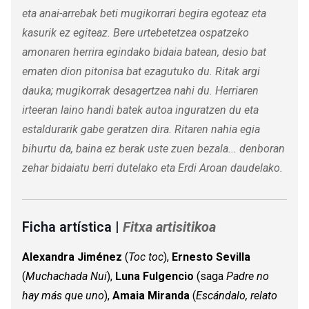
eta anai-arrebak beti mugikorrari begira egoteaz eta
kasurik ez egiteaz. Bere urtebetetzea ospatzeko
amonaren herrira egindako bidaia batean, desio bat
ematen dion pitonisa bat ezagutuko du. Ritak argi
dauka; mugikorrak desagertzea nahi du. Herriaren
irteeran laino handi batek autoa inguratzen du eta
estaldurarik gabe geratzen dira. Ritaren nahia egia
bihurtu da, baina ez berak uste zuen bezala... denboran
zehar bidaiatu berri dutelako eta Erdi Aroan daudelako.
Ficha artística |
Fitxa artisitikoa
Alexandra Jiménez
(
Toc
toc
)
,
Ernesto Sevilla
(
Muchachada Nui
)
,
Luna Fulgencio
(saga
Padre no
hay más que uno
)
,
Amaia
Miranda
(
Escándalo, relato