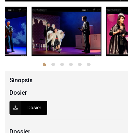
1
2
3
4
5
0
Sinopsis
Dosier
Dosier
Dossier